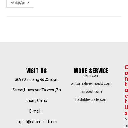
继续阅读
VISIT US
MORE SERVICE
dkm.com
369#XinJiang Rd.,Xinqian
t
automotive-mould.com
Street,HuangyanTaizhou,Zh
ivirobot.com
c
foldable-crate.com
t
ejiang,China
E-mail
：
s
N
export@sinomould.com
m