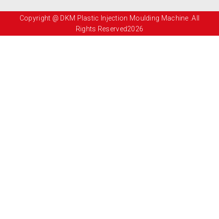
Copyright @ DKM Plastic Injection Moulding Machine .All
Rights Reserved2026