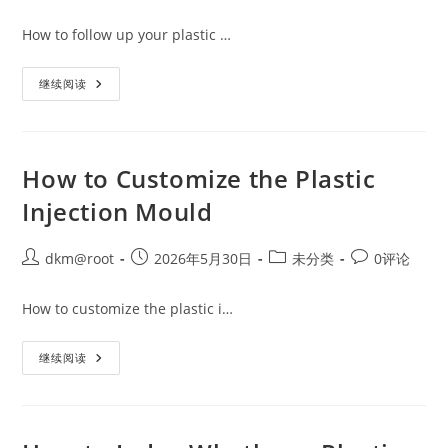
How to follow up your plastic …
继续阅读
How to Customize the Plastic
Injection Mould
dkm@root
2026年5月30日
未分类
0评论
How to customize the plastic i…
继续阅读